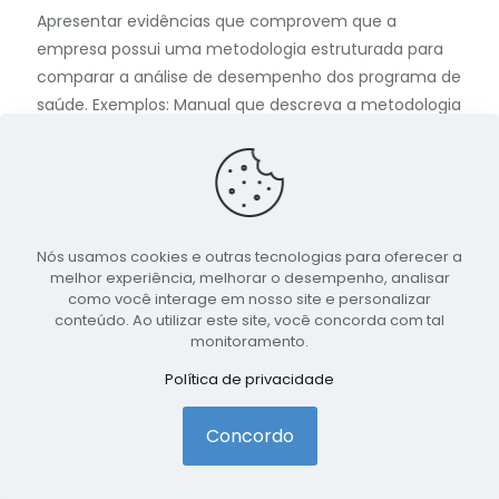
Apresentar evidências que comprovem que a
empresa possui uma metodologia estruturada para
comparar a análise de desempenho dos programa de
saúde. Exemplos: Manual que descreva a metodologia
e o desempenho, Relatório que compare resultados
(taxa de participação, taxa de retenção, avaliação de
satisfação, avaliação de impacto e eficácia dos
programas). Critério de aceite 2 evidências
Nós usamos cookies e outras tecnologias para oferecer a
Área de Influência da OMS: AFT, APT, EEC, RSP |
melhor experiência, melhorar o desempenho, analisar
Processo: 7, 8 | Chave: 4, 5
como você interage em nosso site e personalizar
conteúdo. Ao utilizar este site, você concorda com tal
Sim
Parcialmente
Não
monitoramento.
Política de privacidade
27. A empresa monitora as
Concordo
mudanças de
hábito/comportamento dos